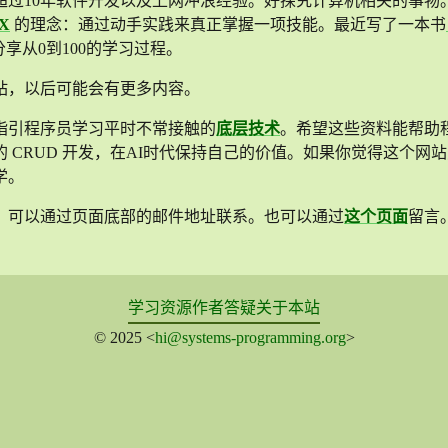
超过10年软件开发以及上网冲浪经验。好探究计算机相关的事物
-X
的理念：通过动手实践来真正掌握一项技能。最近写了一本书
分享从0到100的学习过程。
站，以后可能会有更多内容。
指引程序员学习平时不常接触的
底层技术
。希望这些资料能帮助
 CRUD 开发，在AI时代保持自己的价值。如果你觉得这个网
学。
，可以通过页面底部的邮件地址联系。也可以通过
这个页面
留言
学习资源
作者答疑
关于本站
© 2025 <
hi@systems-programming.org
>