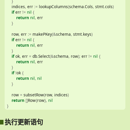
}
    indices
,
 err 
:=
 lookupColumns
(
schema
.
Cols
,
 stmt
.
cols
)
if
 err 
!=
nil
{
return
nil
,
 err
}
    row
,
 err 
:=
 makePKey
(&
schema
,
 stmt
.
keys
)
if
 err 
!=
nil
{
return
nil
,
 err
}
if
 ok
,
 err 
=
 db
.
Select
(&
schema
,
 row
);
 err 
!=
nil
{
return
nil
,
 err
}
if
!
ok 
{
return
nil
,
nil
}
    row 
=
 subsetRow
(
row
,
 indices
)
return
[]
Row
{
row
},
nil
}
执行更新语句