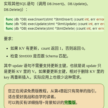
DB.Insert()
DB.Update()
实现其他SQL语句（调用
、
、
DB.Delete()
）：
func
(
db 
*
DB
)
 execInsert
(
stmt 
*
StmtInsert
)
(
count 
int
,
 err 
error
)
func
(
db 
*
DB
)
 execUpdate
(
stmt 
*
StmtUpdate
)
(
count 
int
,
 err 
erro
func
(
db 
*
DB
)
 execDelete
(
stmt 
*
StmtDelete
)
(
count 
int
,
 err 
error
)
要求：
count
如果 KV 有更新，
返回 1，否则返回 0。
StmtXXX
Schema
检查
是否跟
匹配。
其中 update 语句不需要支持更新主键，也就是说 update 只
是更新 KV 里的 V。如果要更新主键，相对于删除 KV 里的
key 再重新插入，实际应用上也很少这种需求。
您正在阅读免费版教程，从第4章起只有简单的指引，
适合爱好挑战和自学的读者。
可以购买有详细指导+背景知识的
完整版
。