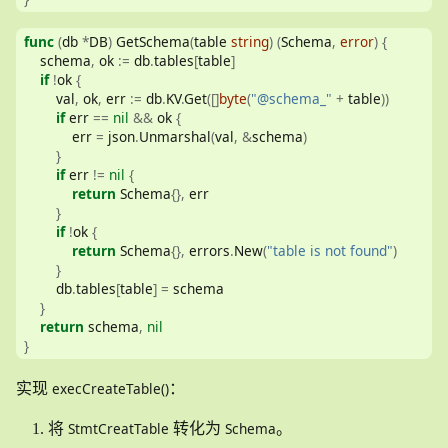
func
(
db 
*
DB
)
 GetSchema
(
table 
string
)
(
Schema
,
error
)
{
    schema
,
 ok 
:=
 db
.
tables
[
table
]
if
!
ok 
{
        val
,
 ok
,
 err 
:=
 db
.
KV
.
Get
([]
byte
(
"@schema_"
+
 table
))
if
 err 
==
nil
&&
 ok 
{
            err 
=
 json
.
Unmarshal
(
val
,
&
schema
)
}
if
 err 
!=
nil
{
return
 Schema
{},
 err
}
if
!
ok 
{
return
 Schema
{},
 errors
.
New
(
"table is not found"
)
}
        db
.
tables
[
table
]
=
 schema
}
return
 schema
,
nil
}
execCreateTable()
实现
：
StmtCreatTable
Schema
将
转化为
。