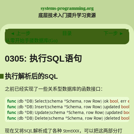
systems-programming.org
底层技术入门提升学习资源
◄ 上一步
目录
下一步 ►
从零开始手搓数据库(Go)
0305: 执行SQL语句
执行解析后的SQL
之前已经实现了一些关系型数据库的函数接口：
func
(
db 
*
DB
)
 Select
(
schema 
*
Schema
,
 row Row
)
(
ok 
bool
,
 err 
err
func
(
db 
*
DB
)
 Insert
(
schema 
*
Schema
,
 row Row
)
(
updated 
bool
,
 
func
(
db 
*
DB
)
 Update
(
schema 
*
Schema
,
 row Row
)
(
updated 
bool
,
func
(
db 
*
DB
)
 Delete
(
schema 
*
Schema
,
 row Row
)
(
deleted 
bool
,
 
StmtXXX
现在又将SQL解析成了各种
，可以把这两部分打