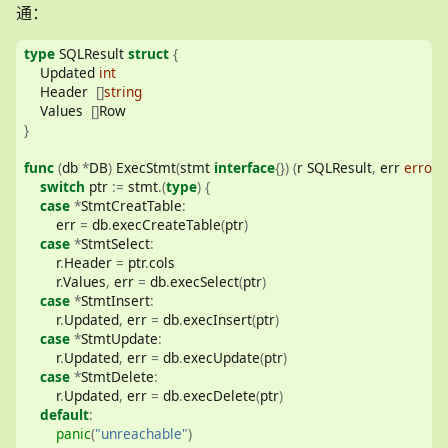
通：
type
 SQLResult 
struct
{
    Updated 
int
    Header  
[]
string
    Values  
[]
Row
}
func
(
db 
*
DB
)
 ExecStmt
(
stmt 
interface
{})
(
r SQLResult
,
 err 
error
)
switch
 ptr 
:=
 stmt
.(
type
)
{
case
*
StmtCreatTable
:
        err 
=
 db
.
execCreateTable
(
ptr
)
case
*
StmtSelect
:
        r
.
Header 
=
 ptr
.
cols
        r
.
Values
,
 err 
=
 db
.
execSelect
(
ptr
)
case
*
StmtInsert
:
        r
.
Updated
,
 err 
=
 db
.
execInsert
(
ptr
)
case
*
StmtUpdate
:
        r
.
Updated
,
 err 
=
 db
.
execUpdate
(
ptr
)
case
*
StmtDelete
:
        r
.
Updated
,
 err 
=
 db
.
execDelete
(
ptr
)
default
:
panic
(
"unreachable"
)